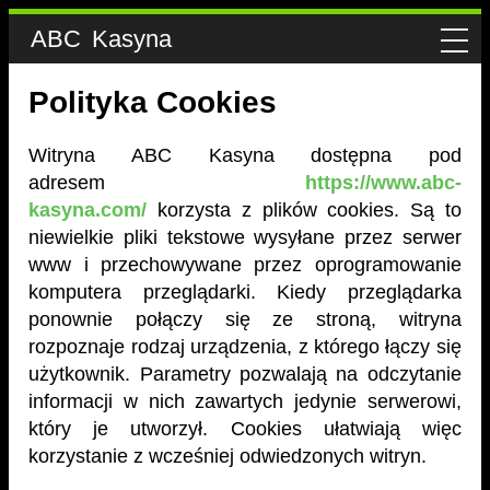
ABC
Kasyna
Polityka Cookies
Gry Kasynowe
Witryna ABC Kasyna dostępna pod
adresem
https://www.abc-
kasyna.com/
korzysta z plików cookies. Są to
niewielkie pliki tekstowe wysyłane przez serwer
www i przechowywane przez oprogramowanie
komputera przeglądarki. Kiedy przeglądarka
ponownie połączy się ze stroną, witryna
rozpoznaje rodzaj urządzenia, z którego łączy się
użytkownik. Parametry pozwalają na odczytanie
informacji w nich zawartych jedynie serwerowi,
który je utworzył. Cookies ułatwiają więc
korzystanie z wcześniej odwiedzonych witryn.